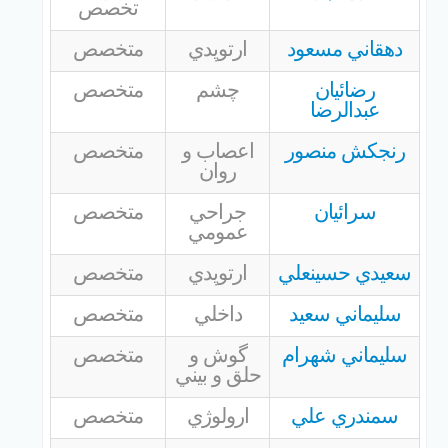
تخصص
دهقاني مسعود
ارتوپدي
متخصص
رضائيان
چشم
متخصص
عبدالرضا
رنجكش منصور
اعصاب و
متخصص
روان
سرائيان
جراحي
متخصص
عمومي
سعيدي حسينعلي
ارتوپدي
متخصص
سليماني سعيد
داخلي
متخصص
سليماني شهرام
گوش و
متخصص
حلق و بيني
سمندري علي
ارولوژي
متخصص