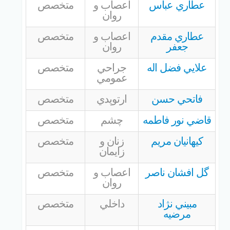
عطاري عباس
اعصاب و
متخصص
روان
عطاري مقدم
اعصاب و
متخصص
جعفر
روان
علايي فضل اله
جراحي
متخصص
عمومي
فاتحي حسن
ارتوپدي
متخصص
قاضي نور فاطمه
چشم
متخصص
كيهانيان مريم
زنان و
متخصص
زايمان
گل افشان ناصر
اعصاب و
متخصص
روان
مبيني نژاد
داخلي
متخصص
مرضيه