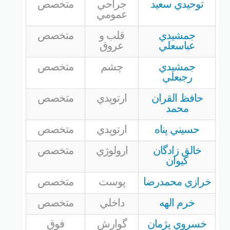
توحيدي سعيد
جراحي
متخصص
عمومي
جمشيدي
قلب و
متخصص
عباسعلي
عروق
جمشيدي
چشم
متخصص
رجبعلي
حافظ القران
ارتوپدي
متخصص
محمد
حسيني پناه
ارتوپدي
متخصص
خالق زادگان
ارولوژي
متخصص
كيوان
خرازي محمدرضا
پوست
متخصص
خرم الهه
داخلي
متخصص
خسروي پژمان
گوارش
فوق