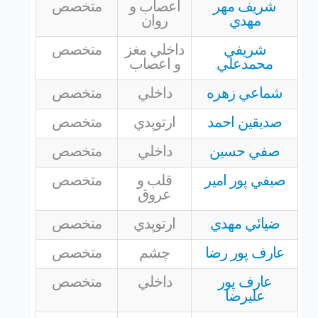
شريف مهر
اعصاب و
متخصص
مهدي
روان
شريفي
داخلي مغز
متخصص
محمدعلي
و اعصاب
شماعي زهره
داخلي
متخصص
صديقين احمد
ارتوپدي
متخصص
صفي حسين
داخلي
متخصص
صيفي پور امير
قلب و
متخصص
عروق
ضيائي مهدي
ارتوپدي
متخصص
عارف پور رضا
چشم
متخصص
عارف پور
داخلي
متخصص
عليرضا