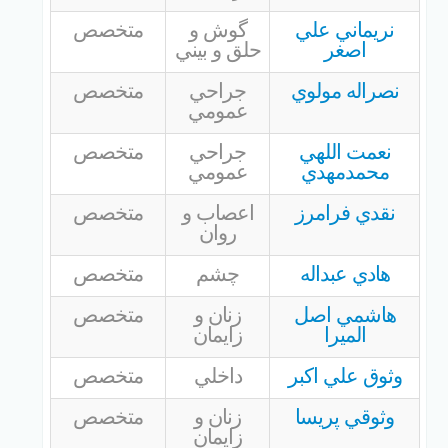
نريماني علي
گوش و
متخصص
اصغر
حلق و بيني
نصراله مولوي
جراحي
متخصص
عمومي
نعمت اللهي
جراحي
متخصص
محمدمهدي
عمومي
نقدي فرامرز
اعصاب و
متخصص
روان
هادي عبداله
چشم
متخصص
هاشمي اصل
زنان و
متخصص
الميرا
زايمان
وثوق علي اكبر
داخلي
متخصص
وثوقي پريسا
زنان و
متخصص
زايمان