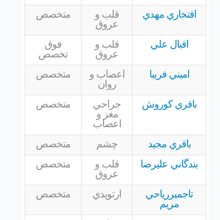
افتخاري مهدي
قلب و
متخصص
عروق
اقبال علي
قلب و
فوق
عروق
تخصص
اميني فريبا
اعصاب و
متخصص
روان
باقري كوروش
جراحي
متخصص
مغز و
اعصاب
باقري مجيد
چشم
متخصص
بندگاني عليرضا
قلب و
متخصص
عروق
تاجميررياحي
ارتوپدي
متخصص
مريم