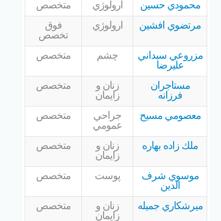
محمودي حسين
ارولوژي
متخصص
مرتضوي افشين
ارولوژي
فوق
تخصص
مزروعي سبداني
چشم
متخصص
عليرضا
مستاجران
زنان و
متخصص
فرزانه
زايمان
معصومي مسيح
جراحي
متخصص
عمومي
ملك زاده بهاره
زنان و
متخصص
زايمان
موسوي شرف
پوست
متخصص
الدين
ميرشكاري جميله
زنان و
متخصص
زايمان